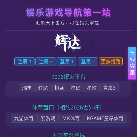
跳转到内容
风暴平台,会员登录中心 - 官方网站(风暴注册)
首页
企业背景
企业动态
解决方案
联系方式