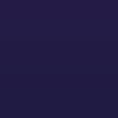
互动媒体技术
开发支持用户互动的媒体技术